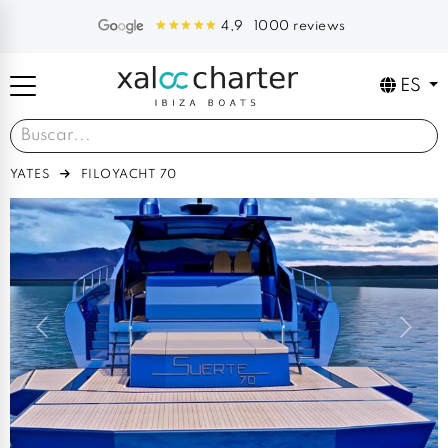
1000 reviews
4,9
ES
YATES
FILOYACHT 70
Previous
Next