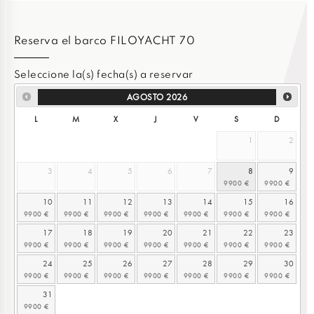
Reserva el barco FILOYACHT 70
Seleccione la(s) fecha(s) a reservar
AGOSTO
2026
L
M
X
J
V
S
D
1
2
3
4
5
6
7
8
9
10
11
12
13
14
15
16
17
18
19
20
21
22
23
24
25
26
27
28
29
30
31