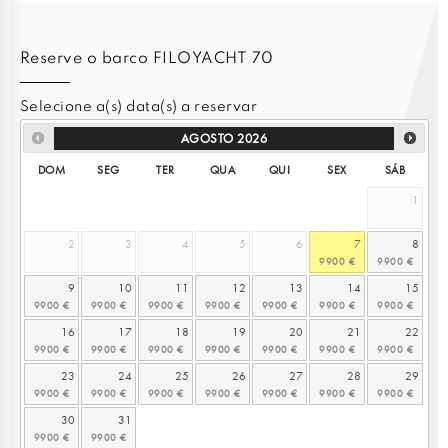
Reserve o barco FILOYACHT 70
Selecione a(s) data(s) a reservar
AGOSTO
2026
DOM
SEG
TER
QUA
QUI
SEX
SÁB
1
2
3
4
5
6
7
8
9
10
11
12
13
14
15
16
17
18
19
20
21
22
23
24
25
26
27
28
29
30
31