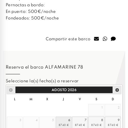
Pernoctas a bordo:
En puerto: 500€/noche
Fondeados: 500€/noche
Compartir este barco
Reserva el barco ALFAMARINE 78
Seleccione la(s) fecha(s) a reservar
AGOSTO
2026
L
M
X
J
V
S
D
1
2
3
4
5
6
7
8
9