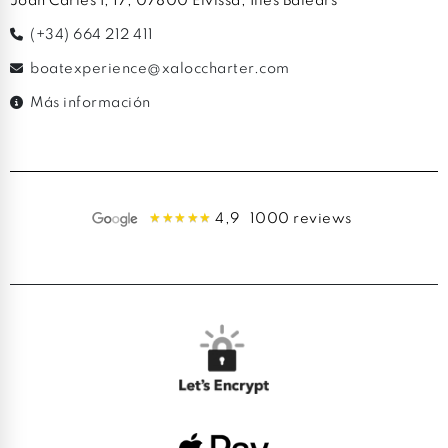
Joan Carles I, 17, 07800 Eivissa, Illes Balears
(+34) 664 212 411
boatexperience@xaloccharter.com
Más información
4,9
1000 reviews