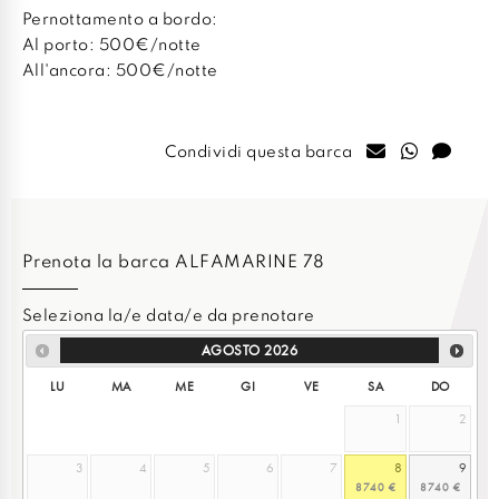
Pernottamento a bordo:
Al porto: 500€/notte
All'ancora: 500€/notte
Condividi questa barca
Prenota la barca ALFAMARINE 78
Seleziona la/e data/e da prenotare
AGOSTO
2026
LU
MA
ME
GI
VE
SA
DO
1
2
3
4
5
6
7
8
9