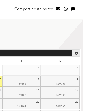
Compartir este barco
S
D
1
2
7
8
9
4
15
16
1
22
23