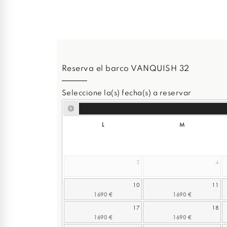
Reserva el barco VANQUISH 32
Seleccione la(s) fecha(s) a reservar
L
M
3
4
10
11
17
18