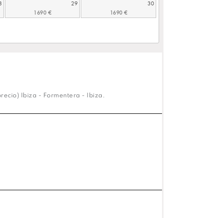
8
29
30
recio) Ibiza - Formentera - Ibiza.