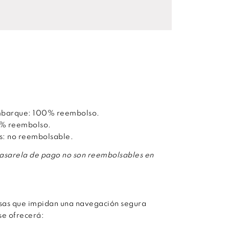
embarque: 100% reembolso.
50% reembolso.
os: no reembolsable.
pasarela de pago no son reembolsables en
rsas que impidan una navegación segura
se ofrecerá: