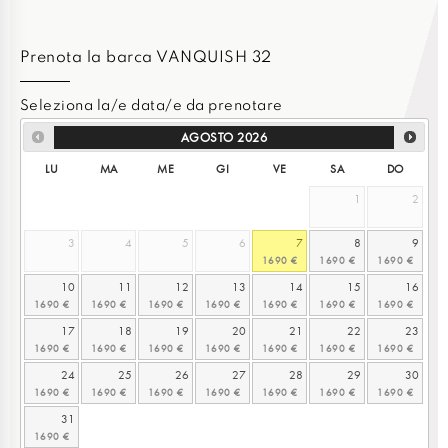
Prenota la barca VANQUISH 32
Seleziona la/e data/e da prenotare
AGOSTO
2026
LU
MA
ME
GI
VE
SA
DO
1
2
3
4
5
6
7
8
9
10
11
12
13
14
15
16
17
18
19
20
21
22
23
24
25
26
27
28
29
30
31