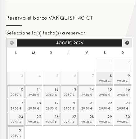
Reserva el barco VANQUISH 40 CT
Seleccione la(s) fecha(s) a reservar
AGOSTO
2026
L
M
X
J
V
S
D
1
2
3
4
5
6
7
8
9
10
11
12
13
14
15
16
17
18
19
20
21
22
23
24
25
26
27
28
29
30
31