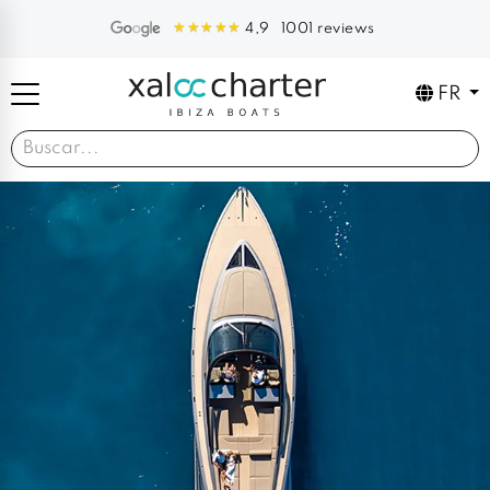
1001 reviews
4,9
FR