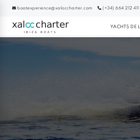
boatexperience@xaloccharter.com
(+34) 664 212 411
YACHTS DE 