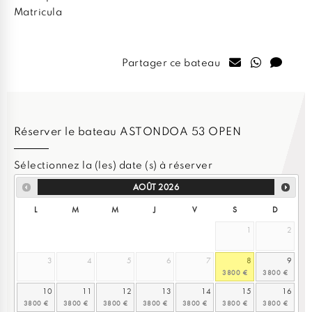
Matricula
Partager ce bateau
Réserver le bateau ASTONDOA 53 OPEN
Sélectionnez la (les) date (s) à réserver
AOÛT
2026
L
M
M
J
V
S
D
1
2
3
4
5
6
7
8
9
10
11
12
13
14
15
16