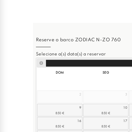
Reserve o barco ZODIAC N-ZO 760
Selecione a(s) data(s) a reservar
DOM
SEG
2
3
9
10
16
17