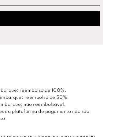
embarque: reembolso de 100%.
do embarque: reembolso de 50%.
o embarque: não reembolsável.
ões da plataforma de pagamento não são
so.
ticas adversas que impeçam uma navegação