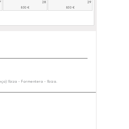
7
28
29
o) Ibiza - Formentera - Ibiza.