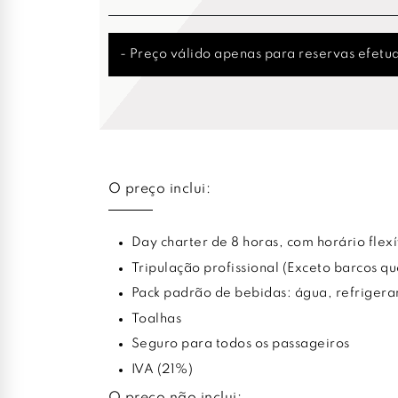
- Preço válido apenas para reservas efetua
O preço inclui:
Day charter de 8 horas, com horário flexí
Tripulação profissional (Exceto barcos q
Pack padrão de bebidas: água, refrigera
Toalhas
Seguro para todos os passageiros
IVA (21%)
O preço não inclui: