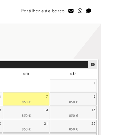
Partilhar este barco
SEX
SÁB
1
6
7
8
3
14
15
0
21
22