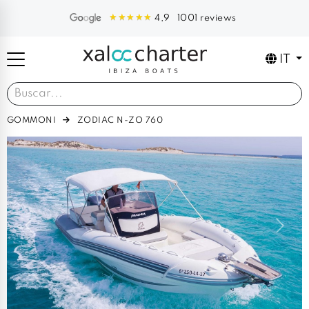
1001 reviews
4,9
IT
GOMMONI
ZODIAC N-ZO 760
Previous
Next