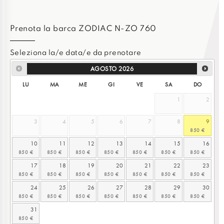
Prenota la barca ZODIAC N-ZO 760
Seleziona la/e data/e da prenotare
AGOSTO
2026
LU
MA
ME
GI
VE
SA
DO
1
2
3
4
5
6
7
8
9
10
11
12
13
14
15
16
17
18
19
20
21
22
23
24
25
26
27
28
29
30
31