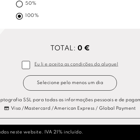
50%
100%
TOTAL:
0 €
Eu li e aceito as condições do aluguel
Selecione pelo menos um dia
ptografia SSL para todas as informações pessoais e de paga
Visa /Mastercard /American Express / Global Payment
das neste website. IVA 21% incluído.