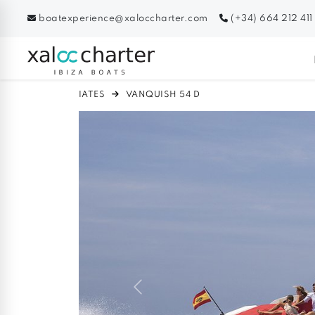
boatexperience@xaloccharter.com
(+34) 664 212 411
IATES
VANQUISH 54 D
Previous