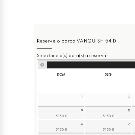
Reserve o barco VANQUISH 54 D
Selecione a(s) data(s) a reservar
DOM
SEG
2
3
9
10
16
17