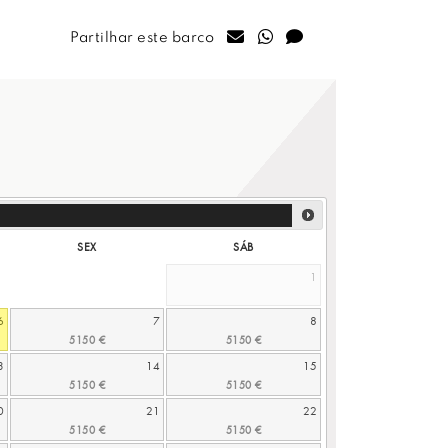
Partilhar este barco
SEX
SÁB
1
6
7
8
3
14
15
0
21
22