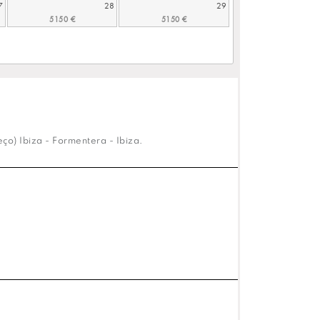
7
28
29
o) Ibiza - Formentera - Ibiza.