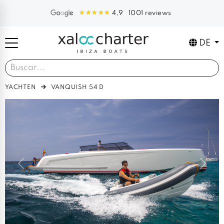
1001 reviews
4,9
DE
YACHTEN
VANQUISH 54 D
Previous
Next