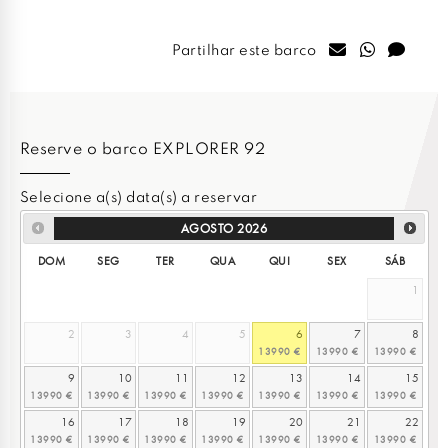
Partilhar este barco
Reserve o barco EXPLORER 92
Selecione a(s) data(s) a reservar
AGOSTO
2026
DOM
SEG
TER
QUA
QUI
SEX
SÁB
1
2
3
4
5
6
7
8
9
10
11
12
13
14
15
16
17
18
19
20
21
22