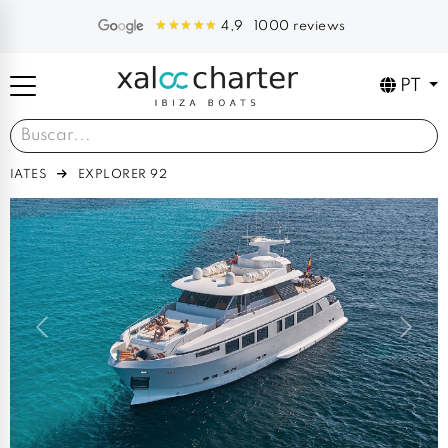
1000 reviews
4,9
PT
IATES
EXPLORER 92
Previous
Next