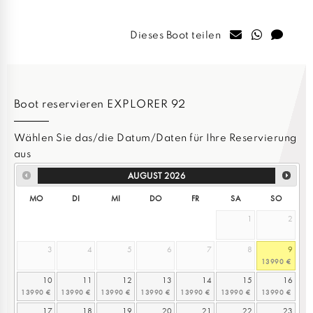
Dieses Boot teilen
Boot reservieren EXPLORER 92
Wählen Sie das/die Datum/Daten für Ihre Reservierung
aus
AUGUST
2026
MO
DI
MI
DO
FR
SA
SO
1
2
3
4
5
6
7
8
9
10
11
12
13
14
15
16
17
18
19
20
21
22
23