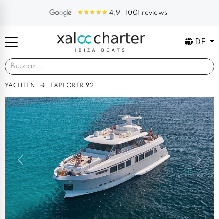
1001 reviews
4,9
DE
YACHTEN
EXPLORER 92
Previous
Next