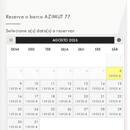
Reserve o barco AZIMUT 77
Selecione a(s) data(s) a reservar
AGOSTO
2026
DOM
SEG
TER
QUA
QUI
SEX
SÁB
1
2
3
4
5
6
7
8
9
10
11
12
13
14
15
16
17
18
19
20
21
22
23
24
25
26
27
28
29
30
31