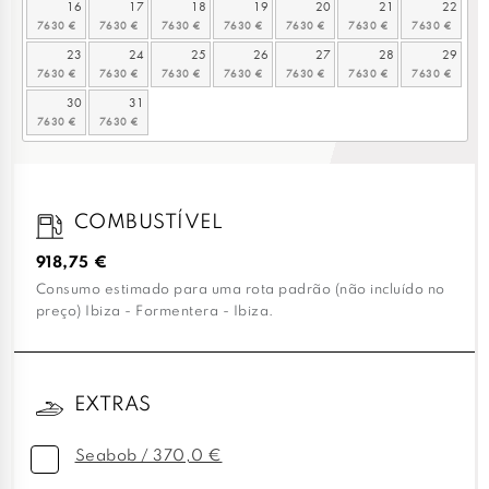
16
17
18
19
20
21
22
23
24
25
26
27
28
29
30
31
COMBUSTÍVEL
918,75 €
Consumo estimado para uma rota padrão (não incluído no
preço) Ibiza - Formentera - Ibiza.
EXTRAS
Seabob / 370,0 €