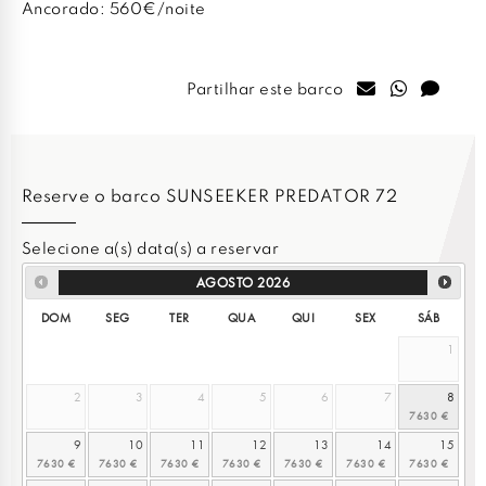
Ancorado: 560€/noite
Partilhar este barco
Reserve o barco SUNSEEKER PREDATOR 72
Selecione a(s) data(s) a reservar
AGOSTO
2026
DOM
SEG
TER
QUA
QUI
SEX
SÁB
1
2
3
4
5
6
7
8
9
10
11
12
13
14
15