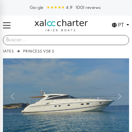
1001 reviews
4,9
PT
IATES
PRINCESS V58 S
Previous
Next