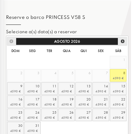
Reserve o barco PRINCESS V58 S
Selecione a(s) data(s) a reservar
AGOSTO
2026
DOM
SEG
TER
QUA
QUI
SEX
SÁB
1
2
3
4
5
6
7
8
9
10
11
12
13
14
15
16
17
18
19
20
21
22
23
24
25
26
27
28
29
30
31