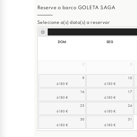
Reserve o barco GOLETA SAGA
Selecione a(s) data(s) a reservar
DOM
SEG
2
3
9
10
16
17
23
24
30
31