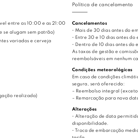
Política de cancelamento
vel entre as 10:00 e as 21:00
Cancelamentos
• Mais de 30 dias antes do 
ue se alugam sem patrão)
• Entre 30 e 10 dias antes 
ntes variados e cerveja
• Dentro de 10 dias antes d
As taxas de gestão e comiss
reembolsáveis em nenhum ca
Condições meteorológicas
Em caso de condições climá
segura, será oferecido:
– Reembolso integral (exceto
gação realizada)
– Remarcação para nova data,
Alterações
• Alteração de data permitida
disponibilidade.
• Troca de embarcação median
tarifa.