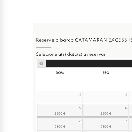
Reserve o barco CATAMARAN EXCESS 1
Selecione a(s) data(s) a reservar
DOM
SEG
2
3
9
10
16
17