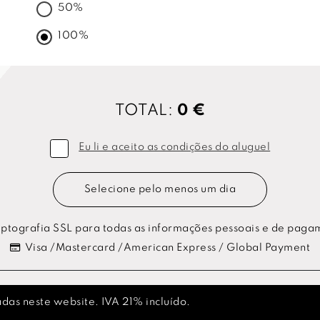
50%
100%
TOTAL:
0 €
Eu li e aceito as condições do aluguel
Selecione pelo menos um dia
ptografia SSL para todas as informações pessoais e de paga
Visa /Mastercard /American Express / Global Payment
das neste website. IVA 21% incluído.