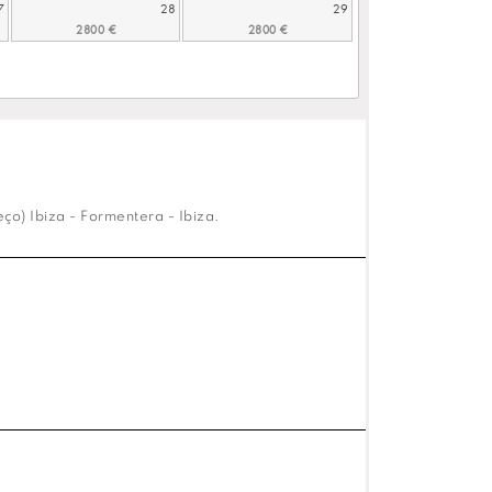
7
28
29
o) Ibiza - Formentera - Ibiza.