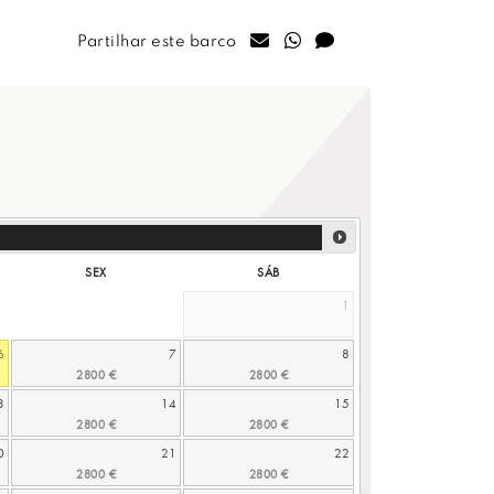
Partilhar este barco
SEX
SÁB
1
6
7
8
3
14
15
0
21
22