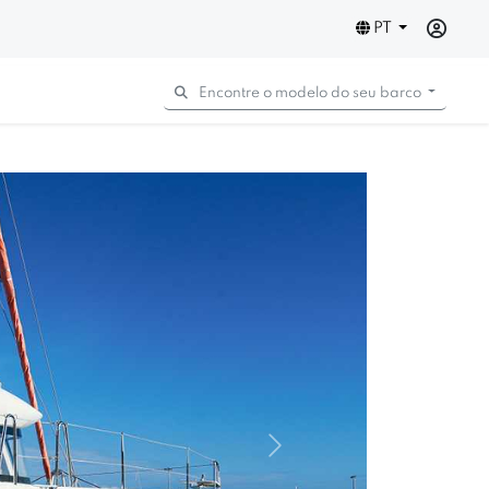
PT
Encontre o modelo do seu barco
Next