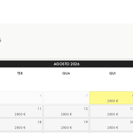
5
AGOSTO
2026
TER
QUA
QUI
4
5
11
12
1
18
19
2