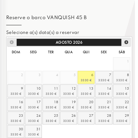
Reserve o barco VANQUISH 45 B
Selecione a(s) data(s) a reservar
AGOSTO
2026
DOM
SEG
TER
QUA
QUI
SEX
SÁB
1
2
3
4
5
6
7
8
9
10
11
12
13
14
15
16
17
18
19
20
21
22
23
24
25
26
27
28
29
30
31