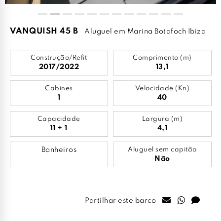
VANQUISH 45 B
Aluguel em Marina Botafoch Ibiza
Construção/Refit
Comprimento (m)
2017/2022
13,1
Cabines
Velocidade (Kn)
1
40
Capacidade
Largura (m)
11 + 1
4,1
Banheiros
Aluguel sem capitão
Não
Partilhar este barco