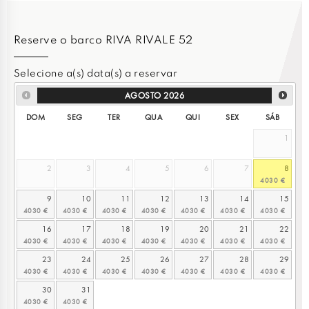
Reserve o barco RIVA RIVALE 52
Selecione a(s) data(s) a reservar
AGOSTO
2026
DOM
SEG
TER
QUA
QUI
SEX
SÁB
1
2
3
4
5
6
7
8
9
10
11
12
13
14
15
16
17
18
19
20
21
22
23
24
25
26
27
28
29
30
31