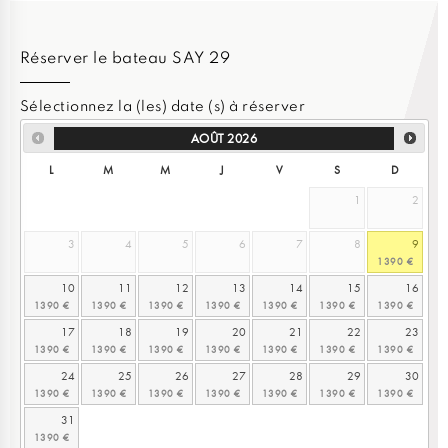
Réserver le bateau SAY 29
Sélectionnez la (les) date (s) à réserver
AOÛT
2026
L
M
M
J
V
S
D
1
2
3
4
5
6
7
8
9
10
11
12
13
14
15
16
17
18
19
20
21
22
23
24
25
26
27
28
29
30
31