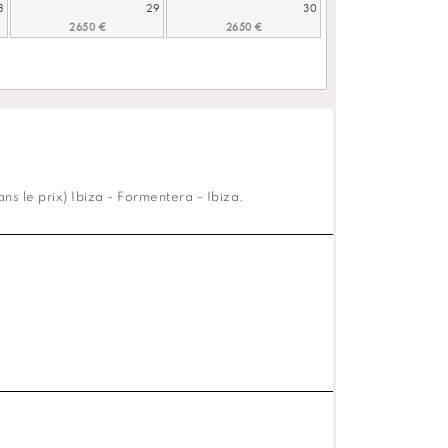
8
29
30
s le prix) Ibiza - Formentera - Ibiza.