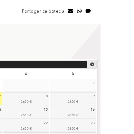
Partager ce bateau
S
D
1
2
7
8
9
4
15
16
1
22
23