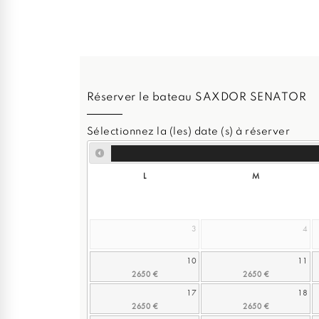
Réserver le bateau SAXDOR SENATOR
Sélectionnez la (les) date (s) à réserver
L
M
3
4
10
11
17
18