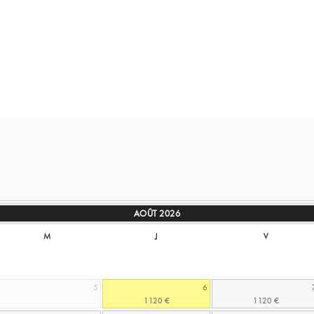
AOÛT
2026
M
J
V
5
6