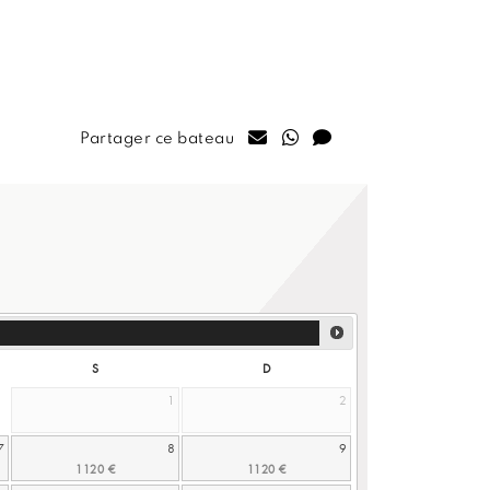
Partager ce bateau
S
D
1
2
7
8
9