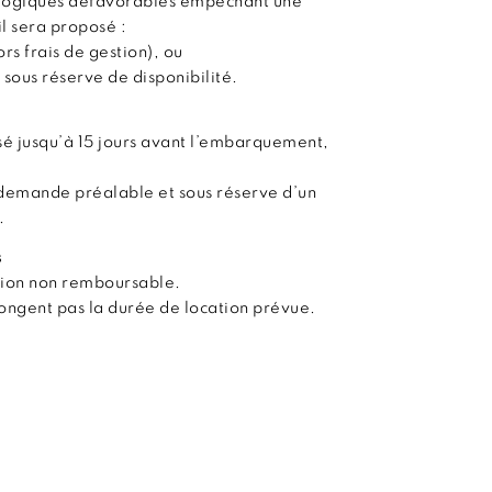
ologiques défavorables empêchant une
il sera proposé :
s frais de gestion), ou
 sous réserve de disponibilité.
é jusqu’à 15 jours avant l’embarquement,
demande préalable et sous réserve d’un
.
s
tion non remboursable.
olongent pas la durée de location prévue.