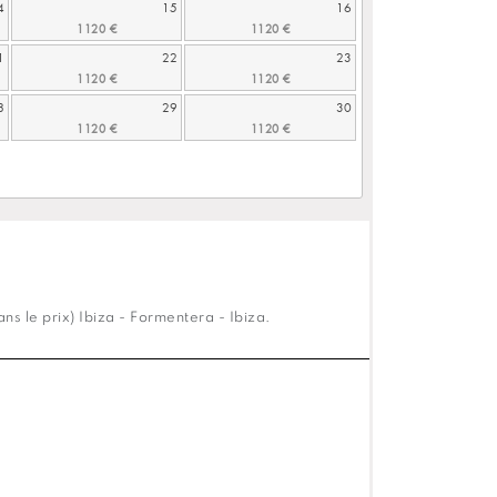
4
15
16
1
22
23
8
29
30
s le prix) Ibiza - Formentera - Ibiza.