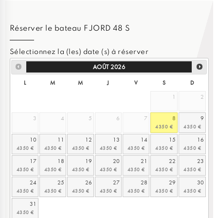
Réserver le bateau FJORD 48 S
Sélectionnez la (les) date (s) à réserver
AOÛT
2026
L
M
M
J
V
S
D
1
2
3
4
5
6
7
8
9
10
11
12
13
14
15
16
17
18
19
20
21
22
23
24
25
26
27
28
29
30
31