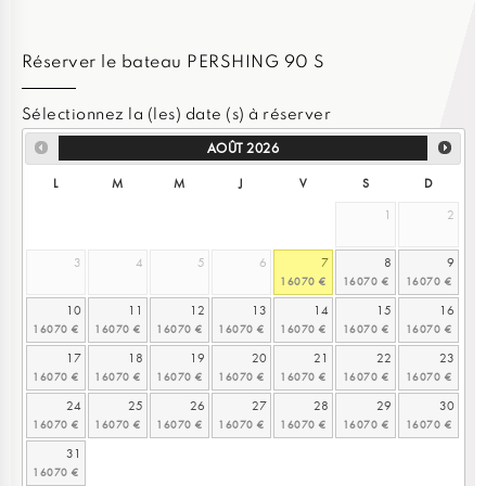
Réserver le bateau PERSHING 90 S
Sélectionnez la (les) date (s) à réserver
AOÛT
2026
L
M
M
J
V
S
D
1
2
3
4
5
6
7
8
9
10
11
12
13
14
15
16
17
18
19
20
21
22
23
24
25
26
27
28
29
30
31