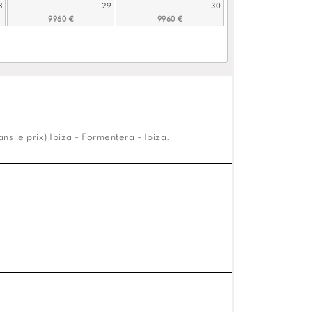
8
29
30
s le prix) Ibiza - Formentera - Ibiza.