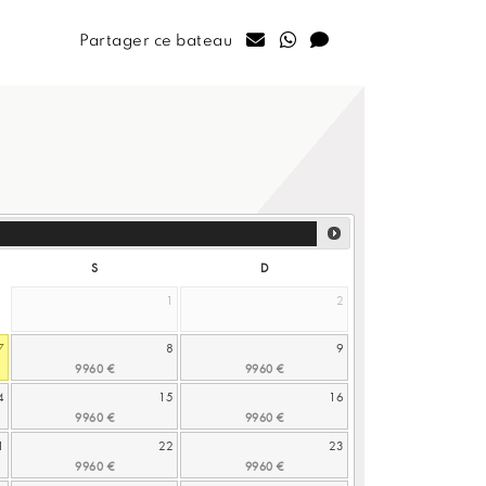
Partager ce bateau
S
D
1
2
7
8
9
4
15
16
1
22
23