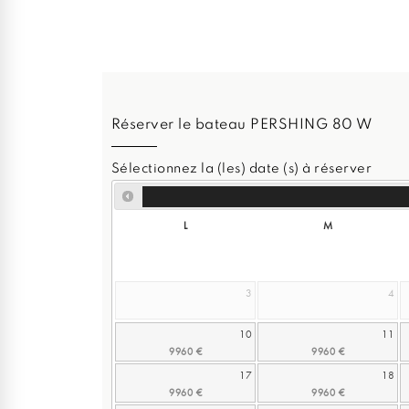
Réserver le bateau PERSHING 80 W
Sélectionnez la (les) date (s) à réserver
L
M
3
4
10
11
17
18