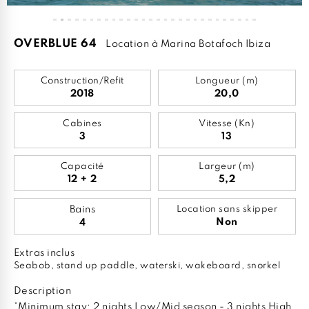
OVERBLUE 64
Location à Marina Botafoch Ibiza
Construction/Refit
Longueur (m)
2018
20,0
Cabines
Vitesse (Kn)
3
13
Capacité
Largeur (m)
12 + 2
5,2
Bains
Location sans skipper
Non
4
Extras inclus
Seabob, stand up paddle, waterski, wakeboard, snorkel
Description
*Minimum stay: 2 nights Low/Mid season - 3 nights High