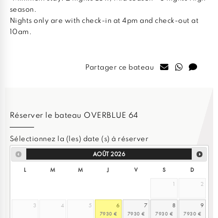
season.
Nights only are with check-in at 4pm and check-out at
10am.
Partager ce bateau
Réserver le bateau OVERBLUE 64
Sélectionnez la (les) date (s) à réserver
AOÛT
2026
L
M
M
J
V
S
D
1
2
3
4
5
6
7
8
9