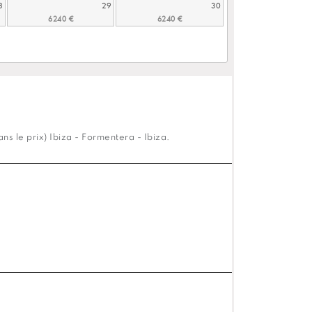
8
29
30
s le prix) Ibiza - Formentera - Ibiza.