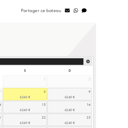
Partager ce bateau
S
D
1
2
7
8
9
4
15
16
1
22
23