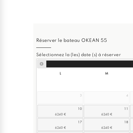
Réserver le bateau OKEAN 55
Sélectionnez la (les) date (s) à réserver
L
M
3
4
10
11
17
18