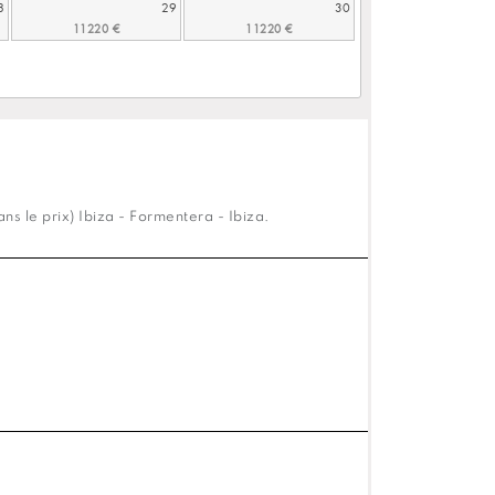
8
29
30
s le prix) Ibiza - Formentera - Ibiza.