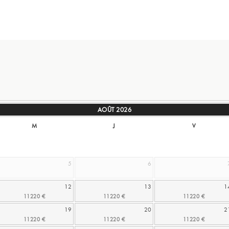
AOÛT
2026
M
J
V
5
6
12
13
1
19
20
2