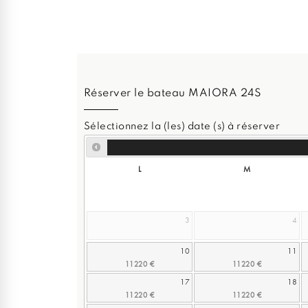
Réserver le bateau MAIORA 24S
Sélectionnez la (les) date (s) à réserver
L
M
3
4
10
11
17
18