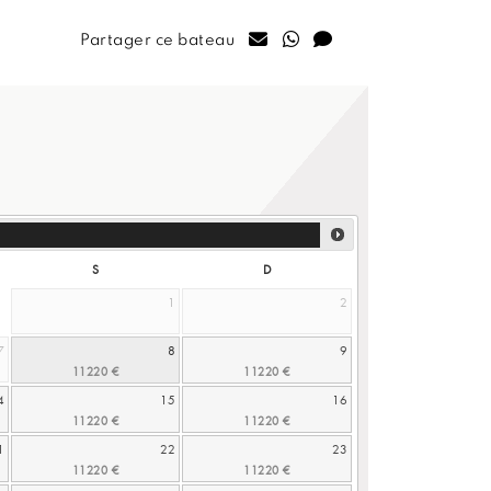
Partager ce bateau
S
D
1
2
7
8
9
4
15
16
1
22
23