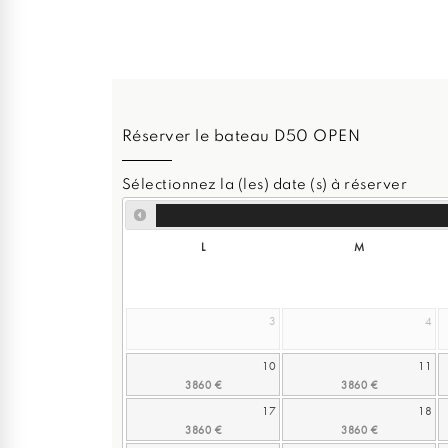
Réserver le bateau D50 OPEN
Sélectionnez la (les) date (s) à réserver
L
M
3
4
10
11
17
18