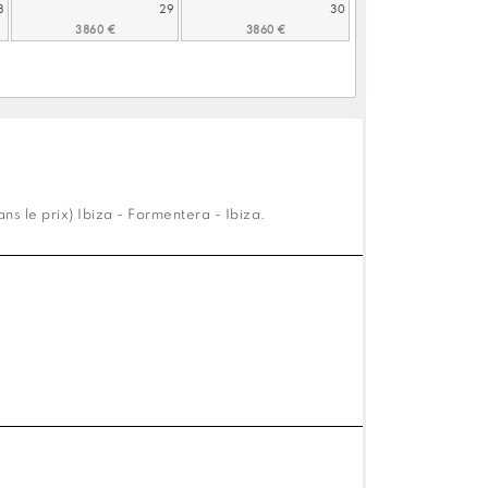
8
29
30
s le prix) Ibiza - Formentera - Ibiza.