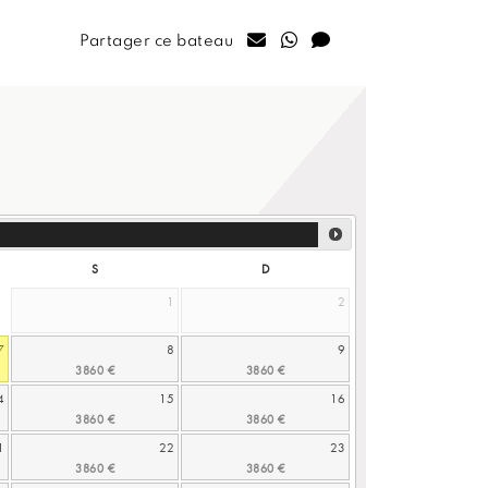
Partager ce bateau
S
D
1
2
7
8
9
4
15
16
1
22
23