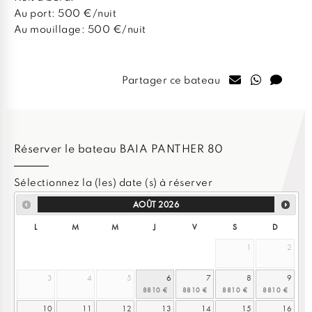
Au port: 500 €/nuit
Au mouillage: 500 €/nuit
Partager ce bateau
Réserver le bateau BAIA PANTHER 80
Sélectionnez la (les) date (s) à réserver
AOÛT
2026
L
M
M
J
V
S
D
1
2
3
4
5
6
7
8
9
10
11
12
13
14
15
16