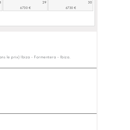
8
29
30
s le prix) Ibiza - Formentera - Ibiza.