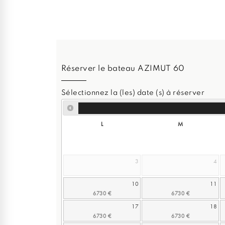
Réserver le bateau AZIMUT 60
Sélectionnez la (les) date (s) à réserver
L
M
3
4
10
11
17
18