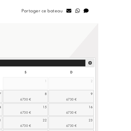
Partager ce bateau
S
D
1
2
7
8
9
4
15
16
1
22
23