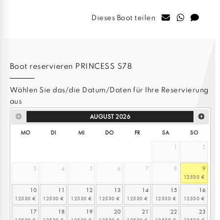
Dieses Boot teilen
Boot reservieren PRINCESS S78
Wählen Sie das/die Datum/Daten für Ihre Reservierung
aus
AUGUST
2026
MO
DI
MI
DO
FR
SA
SO
1
2
3
4
5
6
7
8
9
10
11
12
13
14
15
16
17
18
19
20
21
22
23