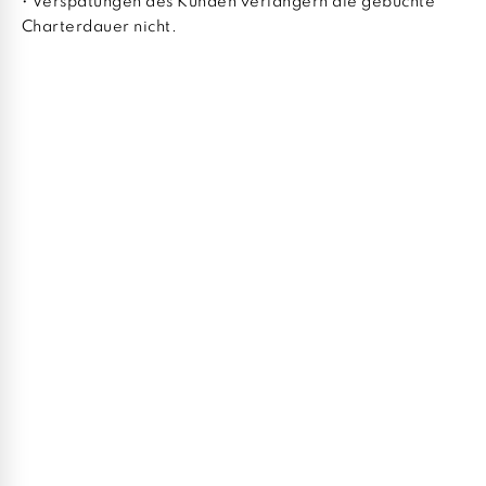
• Verspätungen des Kunden verlängern die gebuchte
Charterdauer nicht.