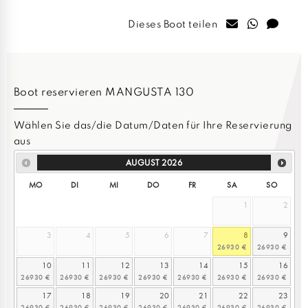
Dieses Boot teilen
Boot reservieren MANGUSTA 130
Wählen Sie das/die Datum/Daten für Ihre Reservierung
aus
AUGUST
2026
MO
DI
MI
DO
FR
SA
SO
1
2
3
4
5
6
7
8
9
10
11
12
13
14
15
16
17
18
19
20
21
22
23