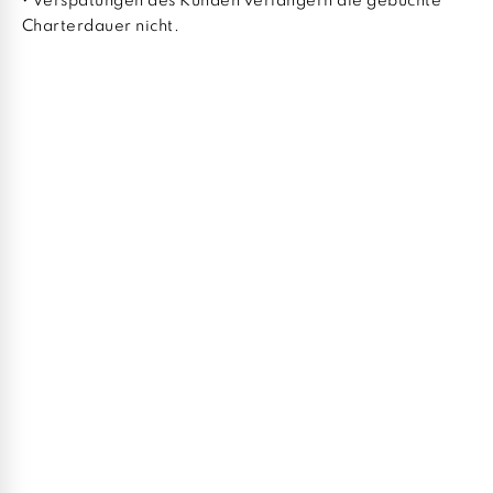
• Verspätungen des Kunden verlängern die gebuchte
Charterdauer nicht.