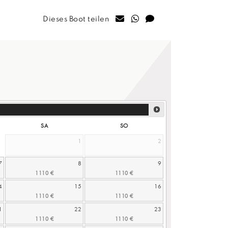
Dieses Boot teilen
SA
SO
1
2
7
8
9
4
15
16
1
22
23