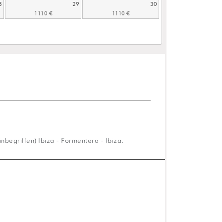
8
29
30
inbegriffen) Ibiza - Formentera - Ibiza.