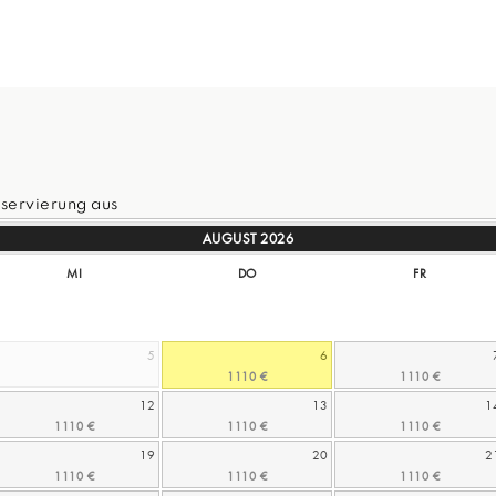
servierung aus
AUGUST
2026
MI
DO
FR
5
6
12
13
1
19
20
2