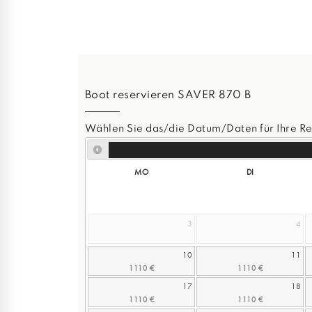
Boot reservieren SAVER 870 B
Wählen Sie das/die Datum/Daten für Ihre Re
MO
DI
3
4
10
11
17
18