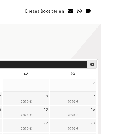
Dieses Boot teilen
SA
SO
1
2
7
8
9
4
15
16
1
22
23