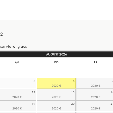
32
servierung aus
AUGUST
2026
MI
DO
FR
5
6
12
13
1
19
20
2