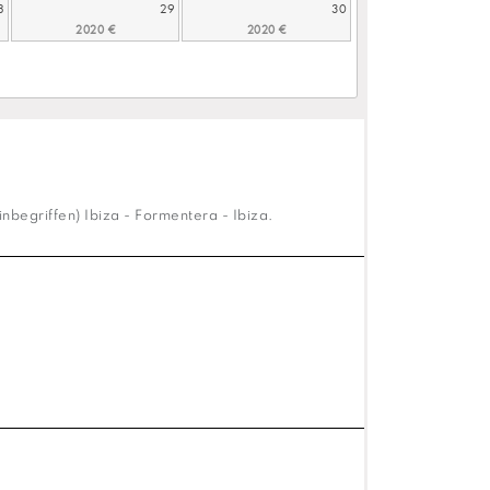
8
29
30
inbegriffen) Ibiza - Formentera - Ibiza.