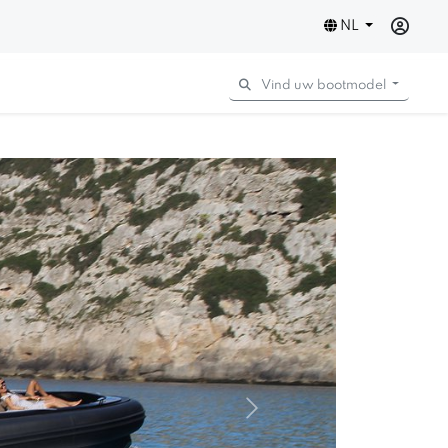
NL
Vind uw bootmodel
Next