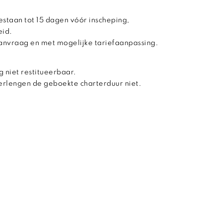
estaan tot 15 dagen vóór inscheping,
eid.
aanvraag en met mogelijke tariefaanpassing.
g niet restitueerbaar.
verlengen de geboekte charterduur niet.