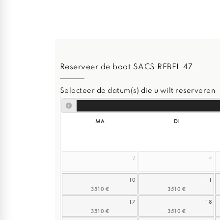
Reserveer de boot SACS REBEL 47
Selecteer de datum(s) die u wilt reserveren
MA
DI
3
4
10
11
17
18