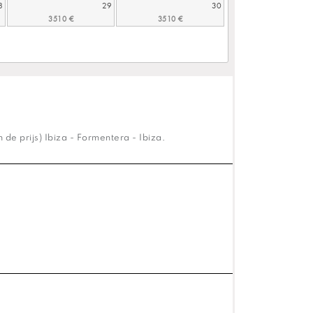
8
29
30
de prijs) Ibiza - Formentera - Ibiza.