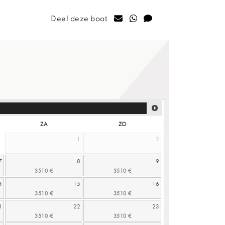
Deel deze boot
ZA
ZO
1
2
7
8
9
4
15
16
1
22
23