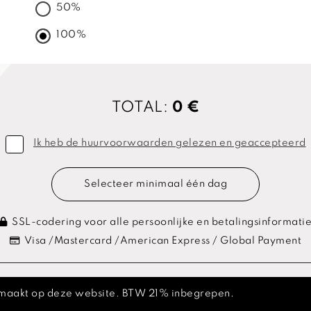
50%
100%
TOTAL:
0 €
Ik heb de huurvoorwaarden gelezen en geaccepteerd
Selecteer minimaal één dag
SSL-codering voor alle persoonlijke en betalingsinformati
Visa /Mastercard /American Express / Global Payment
 gemaakt op deze website. BTW 21% inbegrepen.