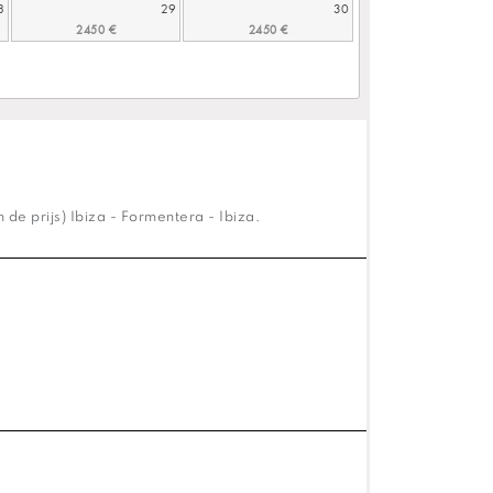
8
29
30
de prijs) Ibiza - Formentera - Ibiza.