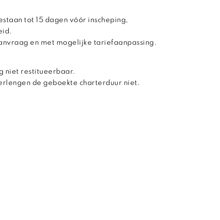
estaan tot 15 dagen vóór inscheping,
eid.
aanvraag en met mogelijke tariefaanpassing.
g niet restitueerbaar.
verlengen de geboekte charterduur niet.