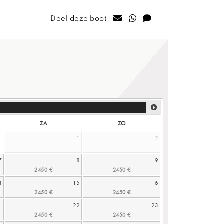
Deel deze boot
ZA
ZO
1
2
7
8
9
4
15
16
1
22
23