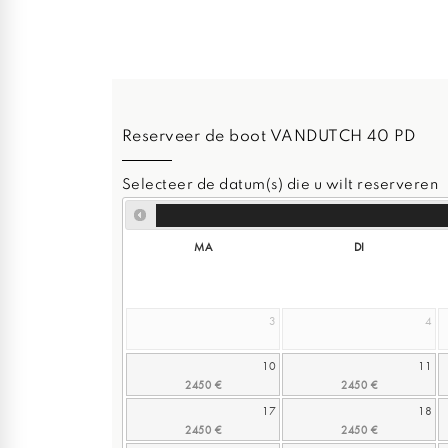
Reserveer de boot VANDUTCH 40 PD
Selecteer de datum(s) die u wilt reserveren
MA
DI
3
4
10
11
17
18