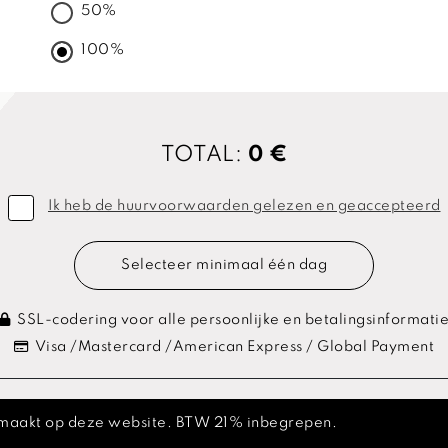
50%
100%
TOTAL:
0 €
Ik heb de huurvoorwaarden gelezen en geaccepteerd
Selecteer minimaal één dag
SSL-codering voor alle persoonlijke en betalingsinformati
Visa /Mastercard /American Express / Global Payment
 gemaakt op deze website. BTW 21% inbegrepen.