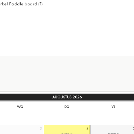
rkel Paddle board (1)
AUGUSTUS
2026
WO
DO
VR
5
6