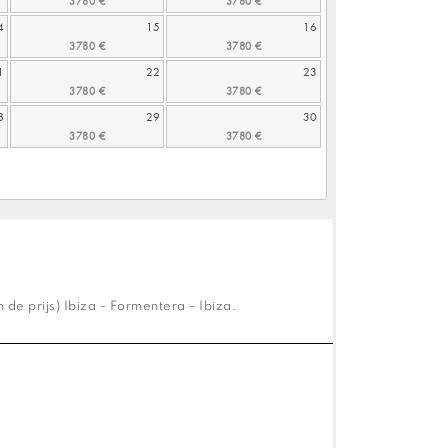
4
15
16
1
22
23
8
29
30
de prijs) Ibiza - Formentera - Ibiza.