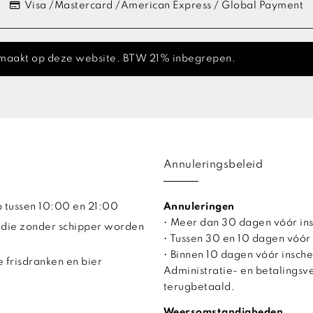
Visa /Mastercard /American Express / Global Payment
 gemaakt op deze website. BTW 21% inbegrepen.
Annuleringsbeleid
ip tussen 10:00 en 21:00
Annuleringen
• Meer dan 30 dagen vóór in
 die zonder schipper worden
• Tussen 30 en 10 dagen vóór
• Binnen 10 dagen vóór insche
 frisdranken en bier
Administratie- en betalings
terugbetaald.
Weersomstandigheden