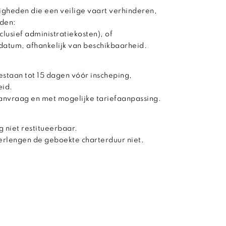
gheden die een veilige vaart verhinderen,
den:
clusief administratiekosten), of
datum, afhankelijk van beschikbaarheid.
estaan tot 15 dagen vóór inscheping,
eid.
aanvraag en met mogelijke tariefaanpassing.
g niet restitueerbaar.
verlengen de geboekte charterduur niet.