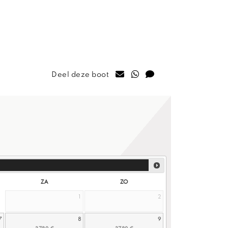
Deel deze boot
ZA
ZO
1
2
7
8
9