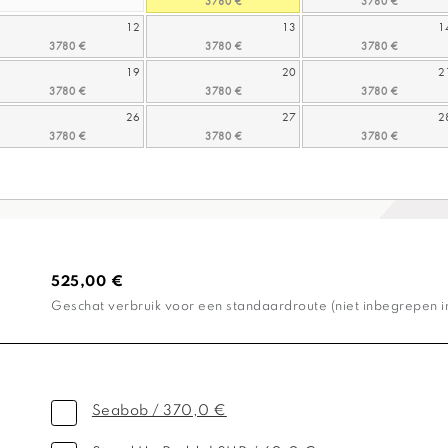
12
13
1
19
20
2
26
27
2
525,00 €
Geschat verbruik voor een standaardroute (niet inbegrepen in 
Seabob / 370,0 €