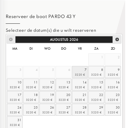
Reserveer de boot PARDO 43 Y
Selecteer de datum(s) die u wilt reserveren
AUGUSTUS
2026
MA
DI
WO
DO
VR
ZA
ZO
1
2
3
4
5
6
7
8
9
10
11
12
13
14
15
16
17
18
19
20
21
22
23
24
25
26
27
28
29
30
31