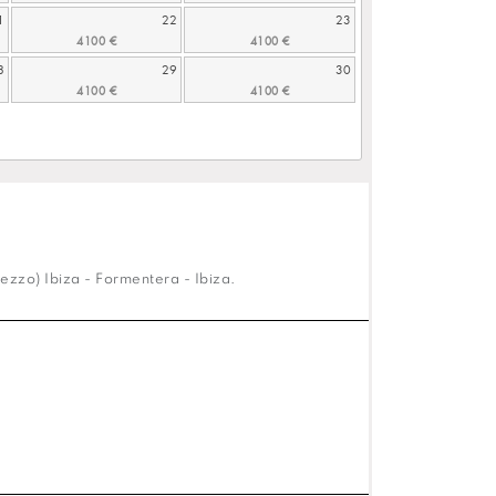
1
22
23
8
29
30
ezzo) Ibiza - Formentera - Ibiza.