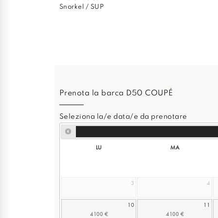
Snorkel / SUP
Prenota la barca D50 COUPÉ
Seleziona la/e data/e da prenotare
LU
MA
3
4
10
11