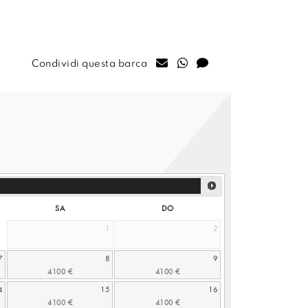
Condividi questa barca
SA
DO
1
2
7
8
9
4
15
16