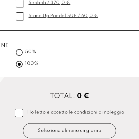
Seabob / 370,0 €
Stand Up Paddel SUP / 60,0 €
ONE
50%
100%
TOTAL:
0 €
Ho letto e accetto le condizioni di noleggio
Seleziona almeno un giorno