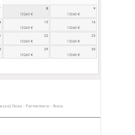
7
8
9
4
15
16
1
22
23
8
29
30
ezzo) Ibiza - Formentera - Ibiza.