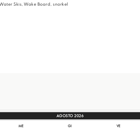
 Water Skis, Wake Board, snorkel
AGOSTO
2026
ME
GI
VE