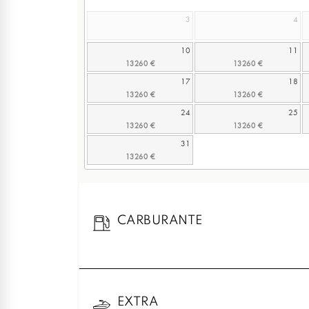
3
4
10
11
17
18
24
25
31
CARBURANTE
EXTRA