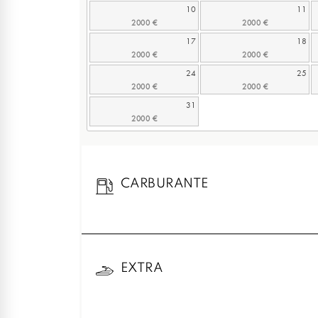
10
11
17
18
24
25
31
CARBURANTE
EXTRA