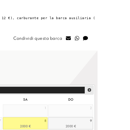
 12 €), carburante per la barca ausiliaria (10 €).
Condividi questa barca
SA
DO
1
2
7
8
9