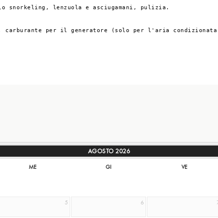
o snorkeling, lenzuola e asciugamani, pulizia.

, carburante per il generatore (solo per l'aria condizionata
AGOSTO
2026
ME
GI
VE
5
6