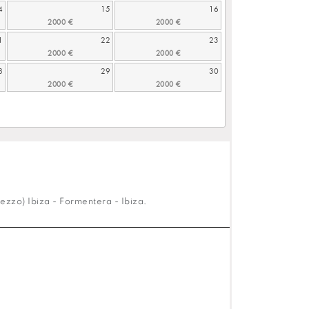
4
15
16
1
22
23
8
29
30
ezzo) Ibiza - Formentera - Ibiza.