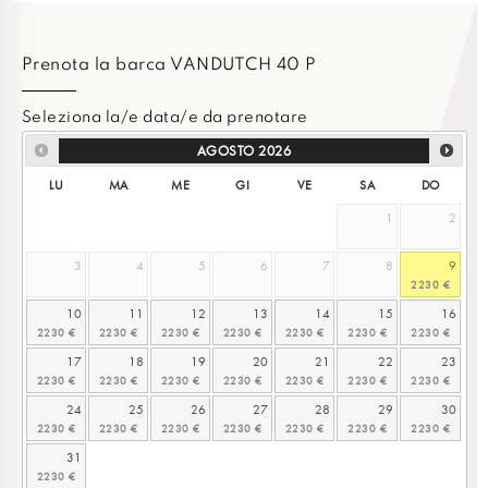
Prenota la barca VANDUTCH 40 P
Seleziona la/e data/e da prenotare
AGOSTO
2026
LU
MA
ME
GI
VE
SA
DO
1
2
3
4
5
6
7
8
9
10
11
12
13
14
15
16
17
18
19
20
21
22
23
24
25
26
27
28
29
30
31