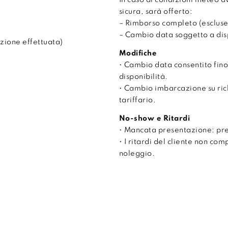
In caso di condizioni meteo 
sicura, sarà offerto:
– Rimborso completo (escluse
– Cambio data soggetto a disp
zione effettuata)
Modifiche
• Cambio data consentito fino
disponibilità.
• Cambio imbarcazione su ri
tariffario.
No-show e Ritardi
• Mancata presentazione: pr
• I ritardi del cliente non co
noleggio.