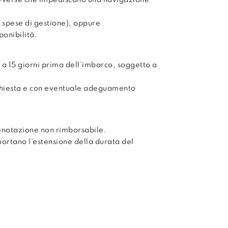
avverse che impediscano una navigazione
 spese di gestione), oppure
onibilità.
 a 15 giorni prima dell’imbarco, soggetto a
chiesta e con eventuale adeguamento
enotazione non rimborsabile.
mportano l’estensione della durata del