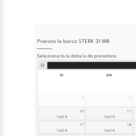
Prenota la barca STERK 31 WB
Seleziona la/e data/e da prenotare
LU
MA
3
4
10
11
17
18