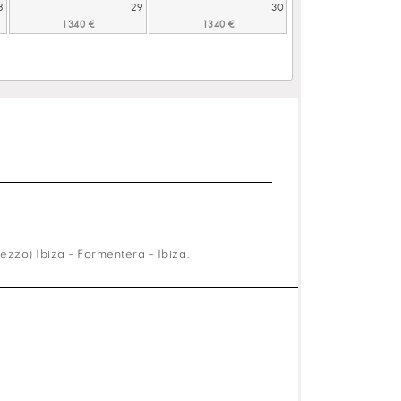
8
29
30
ezzo) Ibiza - Formentera - Ibiza.