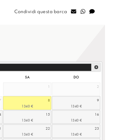
Condividi questa barca
SA
DO
1
2
7
8
9
4
15
16
1
22
23