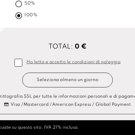
50%
100%
TOTAL:
0 €
Ho letto e accetto le condizioni di noleggio
Seleziona almeno un giorno
ittografia SSL per tutte le informazioni personali e di paga
Visa /Mastercard /American Express / Global Payment
uate su questo sito. IVA 21% inclusa.