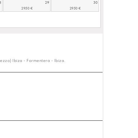
8
29
30
ezzo) Ibiza - Formentera - Ibiza.