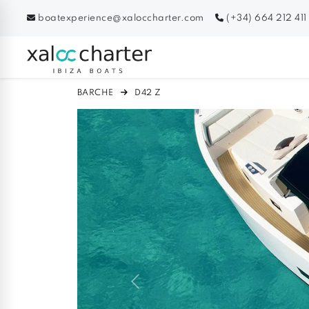
boatexperience@xaloccharter.com
(+34) 664 212 411
BARCHE
D42 Z
Previous