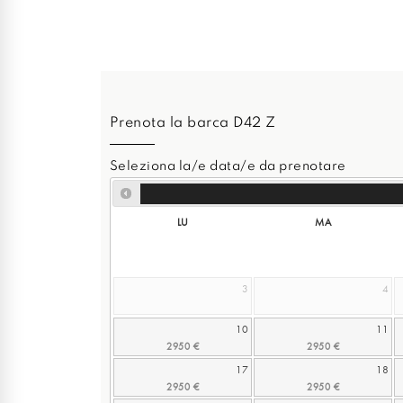
Prenota la barca D42 Z
Seleziona la/e data/e da prenotare
LU
MA
3
4
10
11
17
18