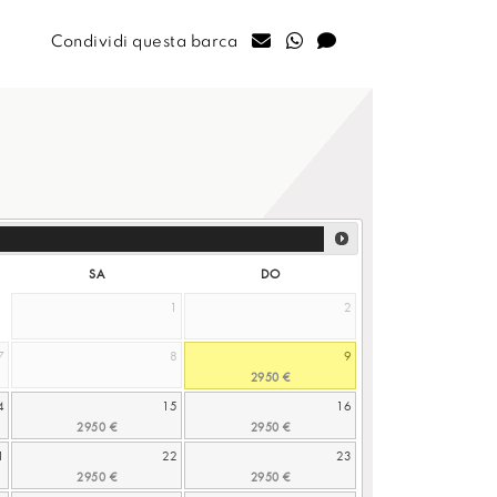
Condividi questa barca
SA
DO
1
2
7
8
9
4
15
16
1
22
23