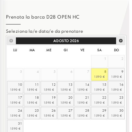
Prenota la barca D28 OPEN HC
Seleziona la/e data/e da prenotare
AGOSTO
2026
LU
MA
ME
GI
VE
SA
DO
1
2
3
4
5
6
7
8
9
10
11
12
13
14
15
16
17
18
19
20
21
22
23
24
25
26
27
28
29
30
31